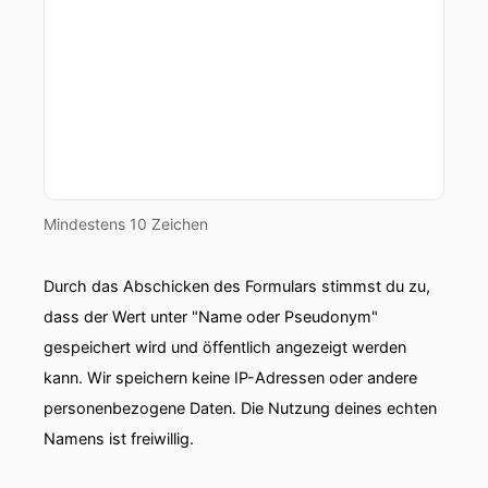
00:00:53: Ich hoffe, dass wir mit diesem
Podcast sowohl für berufstätige
Gesundheitswesen als auch für alle
interessierten Eltern und Jugendlichen einige
Einblicke in die Arbeit der Kinderärzte in der
heutigen Zeit geben konnten.
00:01:05: Vielleicht führt dieser Podcast
einerseits zu mehr Verständnis und regt
Mindestens 10 Zeichen
andererseits zur weiteren Diskussion an.
Durch das Abschicken des Formulars stimmst du zu,
00:01:12: Viel Spaß beim Podcast!
dass der Wert unter "Name oder Pseudonym"
00:01:14: So, herzlich willkommen zum
gespeichert wird und öffentlich angezeigt werden
Gesundheitszone-Podcast.
kann. Wir speichern keine IP-Adressen oder andere
personenbezogene Daten. Die Nutzung deines echten
00:01:17: Wir haben heute unsere liebe Kollegen
Namens ist freiwillig.
und Freundin Sigrid Bezernar zu Gast.