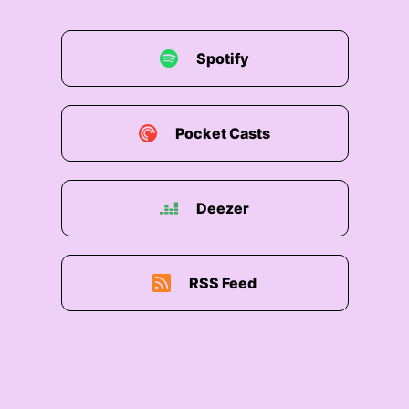
00:01:56: Zum Schluss aber Kinderkardiologisch
tätig auf der Intensivstation und nach der
Spotify
Geburt meines zweiten Sohnes wollte ich gerne
ein bisschen mehr Sicherheit haben und war bei
unserem Chef, der mir dann netterweise einen
zwei-Jahresvertrag noch mal angeboten hat
Pocket Casts
Und das war für uns oder für mich der
Startschuss, dass ich mir was anderes suchen
muss.
Deezer
00:02:16: Da tat sich dann eine Praxis auf die
ich mit einer Kollegin übernommen habe einen
Sitz den wir uns geteilt haben weil sie auch zwei
RSS Feed
kleine Kinder zu dem Zeitpunkt hatte.
00:02:26: und ja da sind wir seit zwanzig
achtzehn und schlagen uns so durch.
00:02:32: also wir bieten allgemeine Pediatrie