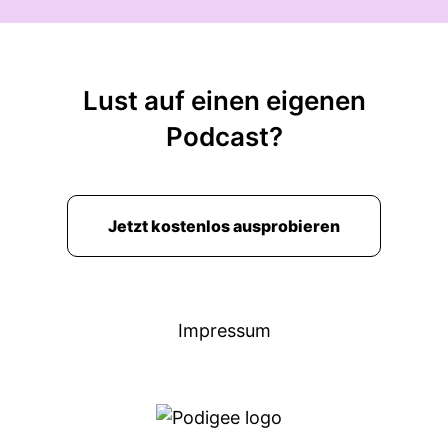
an Ich bin noch Kinderkardiologin dazu und seit
zwantzig Einundzwanzig haben wir noch eine
Kollegin angestellt und so meistern wir unseren
Alltag.
Lust auf einen eigenen
00:02:46: Und ihr habt auch weiterhin einen
Podcast?
Sitz, ne?
00:02:48: Weil mir gar nicht so ganz klar, oder?
Jetzt kostenlos ausprobieren
00:02:49: Wir haben noch ein halben Sitz dann
dazu bekommen.
00:02:52: unser Gebiet ist ja recht groß.
Impressum
00:02:53: dadurch dass der Schusser krug und
Temp ist also die beiden Unterkünfte für
Asylsuchende da sind, hatten wir immer einen
sehr hohen Bedarf und hatten immer fünfzig